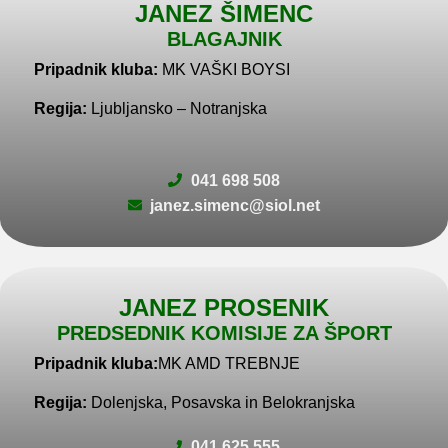
JANEZ ŠIMENC
BLAGAJNIK
Pripadnik kluba:
MK VAŠKI BOYSI
Regija:
Ljubljansko – Notranjska
041 698 508
janez.simenc@siol.net
JANEZ PROSENIK
PREDSEDNIK KOMISIJE ZA ŠPORT
Pripadnik kluba:
MK AMD TREBNJE
Regija:
Dolenjska, Posavska in Belokranjska
041 625 555