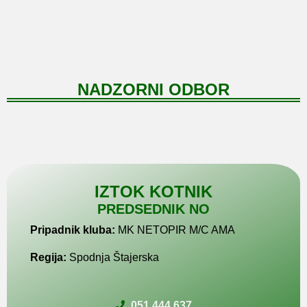
NADZORNI ODBOR
IZTOK KOTNIK
PREDSEDNIK NO
Pripadnik kluba:
MK NETOPIR M/C AMA
Regija:
Spodnja Štajerska
051 444 637