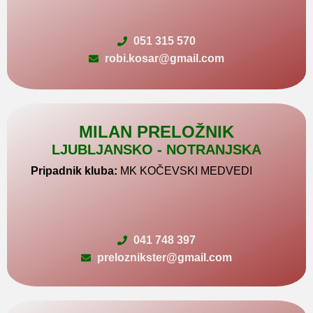
051 315 570
robi.kosar@gmail.com
MILAN PRELOŽNIK
LJUBLJANSKO - NOTRANJSKA
Pripadnik kluba:
MK KOČEVSKI MEDVEDI
041 748 397
preloznikster@gmail.com