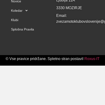
Ljubija 11A
Novice
3330 MOZIRJE
Koledar
Email:
Klubi
zvezamotoklubovslovenije@
Splošna Pravila
© Vse pravice pridržane. Spletno stran postavil
Roxus-IT