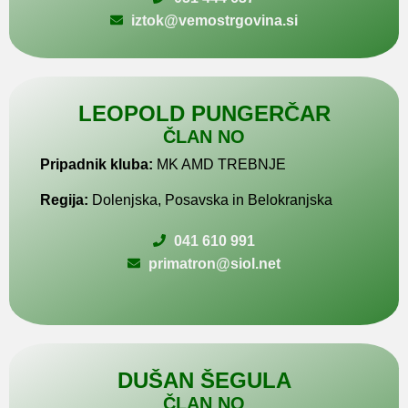
iztok@vemostrgovina.si
LEOPOLD PUNGERČAR
ČLAN NO
Pripadnik kluba:
MK AMD TREBNJE
Regija:
Dolenjska, Posavska in Belokranjska
041 610 991
primatron@siol.net
DUŠAN ŠEGULA
ČLAN NO