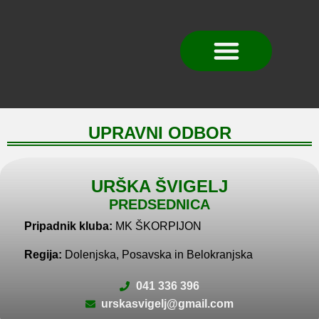
SPLOŠNA PRAVILA
UPRAVNI ODBOR
URŠKA ŠVIGELJ
PREDSEDNICA
Pripadnik kluba:
MK ŠKORPIJON
Regija:
Dolenjska, Posavska in Belokranjska
041 336 396
urskasvigelj@gmail.com