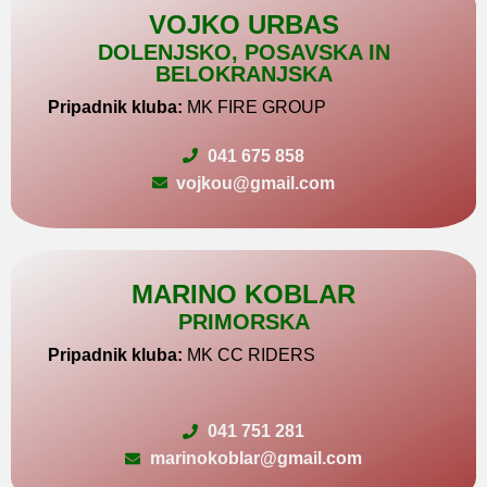
VOJKO URBAS
DOLENJSKO, POSAVSKA IN
BELOKRANJSKA
Pripadnik kluba:
MK FIRE GROUP
041 675 858
vojkou@gmail.com
MARINO KOBLAR
PRIMORSKA
Pripadnik kluba:
MK CC RIDERS
041 751 281
marinokoblar@gmail.com