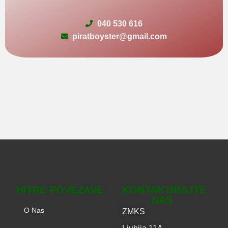
040 530 616
piratboyster@gmail.com
HITRE POVEZAVE
KONTAKTIRAJTE
NAS
O Nas
ZMKS