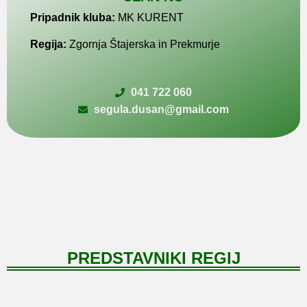
Pripadnik kluba:
MK KURENT
Regija:
Zgornja Štajerska in Prekmurje
041 722 060
segula.dusan@gmail.com
PREDSTAVNIKI REGIJ