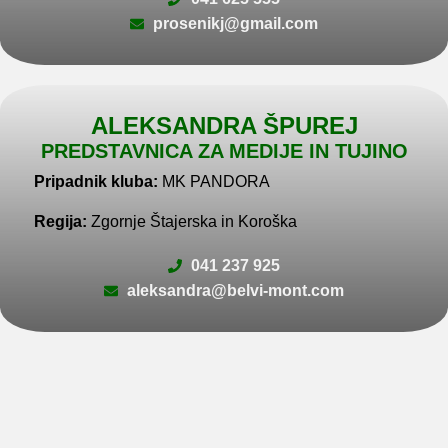
prosenikj@gmail.com
ALEKSANDRA ŠPUREJ
PREDSTAVNICA ZA MEDIJE IN TUJINO
Pripadnik kluba:
MK PANDORA
Regija:
Zgornje Štajerska in Koroška
041 237 925
aleksandra@belvi-mont.com