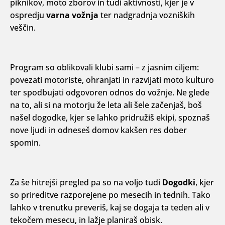
piknikov, moto zborov in tudi aktivnosti, kjer je v
ospredju
varna vožnja
ter nadgradnja vozniških
veščin.
Program so oblikovali klubi sami – z jasnim ciljem:
povezati motoriste, ohranjati in razvijati moto kulturo
ter spodbujati odgovoren odnos do vožnje. Ne glede
na to, ali si na motorju že leta ali šele začenjaš, boš
našel dogodke, kjer se lahko pridružiš ekipi, spoznaš
nove ljudi in odneseš domov kakšen res dober
spomin.
Za še hitrejši pregled pa so na voljo tudi
Dogodki
, kjer
so prireditve razporejene po mesecih in tednih. Tako
lahko v trenutku preveriš, kaj se dogaja ta teden ali v
tekočem mesecu, in lažje planiraš obisk.