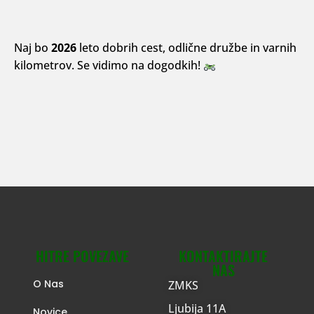
Naj bo
2026
leto dobrih cest, odlične družbe in varnih
kilometrov. Se vidimo na dogodkih!
HITRE POVEZAVE
KONTAKTIRAJTE
NAS
O Nas
ZMKS
Ljubija 11A
Novice